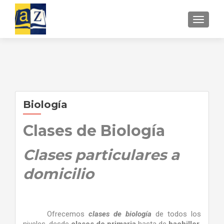
CAMBI
Biología
Clases de Biología
Clases particulares a
domicilio
Ofrecemos
clases de biología
de todos los